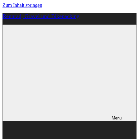
Zum Inhalt springen
Rennrad, Gravel und Bikepacking
Von
Anfang
an
richtig
Menu