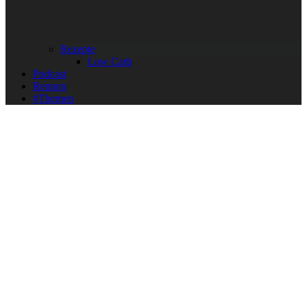
Rezepte
Low Carb
Podcast
Rennen
#Themen