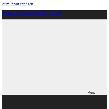
Zum Inhalt springen
Rennrad, Gravel und Bikepacking
Von
Anfang
an
richtig
Menu