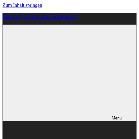
Zum Inhalt springen
Rennrad, Gravel und Bikepacking
Von
Anfang
an
richtig
Menu