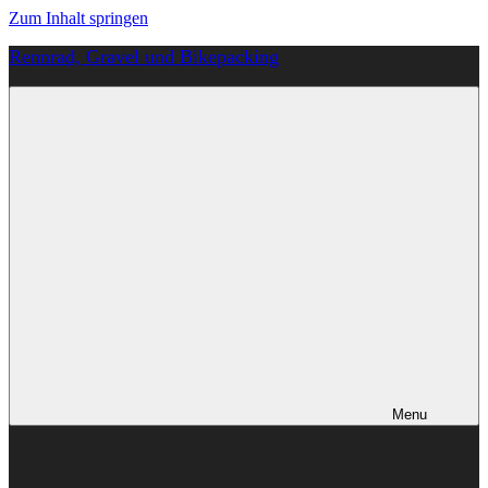
Zum Inhalt springen
Rennrad, Gravel und Bikepacking
Von
Anfang
an
richtig
Menu