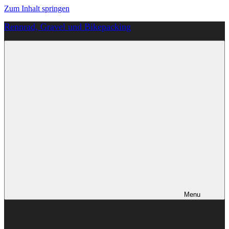
Zum Inhalt springen
Rennrad, Gravel und Bikepacking
Von
Anfang
an
richtig
Menu