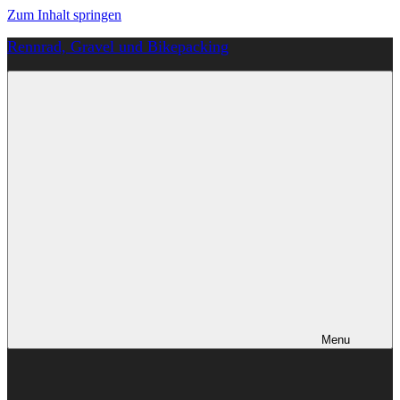
Zum Inhalt springen
Rennrad, Gravel und Bikepacking
Von
Anfang
an
richtig
Menu