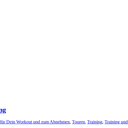
ng
s für Dein Workout und zum Abnehmen
,
Touren
,
Training
,
Training un