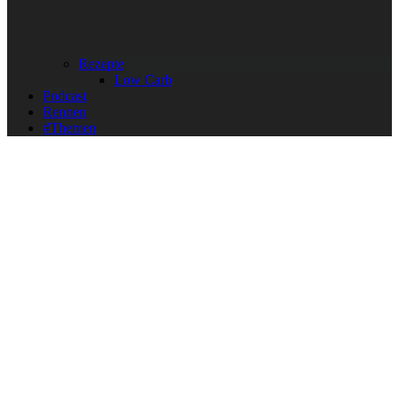
Rezepte
Low Carb
Podcast
Rennen
#Themen