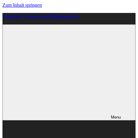
Zum Inhalt springen
Rennrad, Gravel und Bikepacking
Von
Anfang
an
richtig
Menu