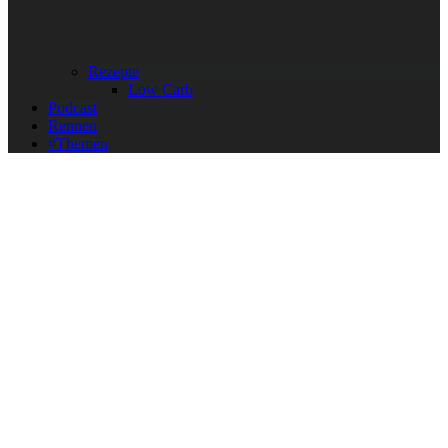
Rezepte
Low Carb
Podcast
Rennen
#Themen