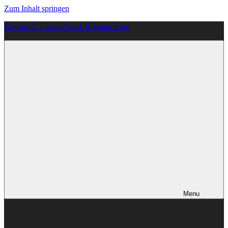
Zum Inhalt springen
Rennrad, Gravel und Bikepacking
Von
Anfang
an
richtig
Menu