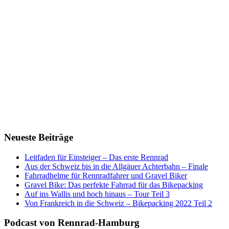
Neueste Beiträge
Leitfaden für Einsteiger – Das erste Rennrad
Aus der Schweiz bis in die Allgäuer Achterbahn – Finale
Fahrradhelme für Rennradfahrer und Gravel Biker
Gravel Bike: Das perfekte Fahrrad für das Bikepacking
Auf ins Wallis und hoch hinaus – Tour Teil 3
Von Frankreich in die Schweiz – Bikepacking 2022 Teil 2
Podcast von Rennrad-Hamburg