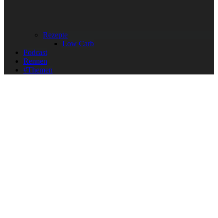
Rezepte
Low Carb
Podcast
Rennen
#Themen