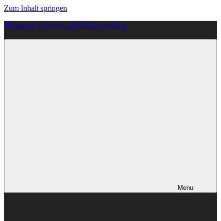
Zum Inhalt springen
Rennrad, Gravel und Bikepacking
Von
Anfang
an
richtig
Menu