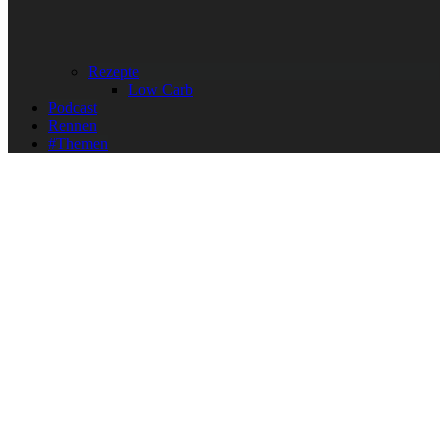
Rezepte
Low Carb
Podcast
Rennen
#Themen