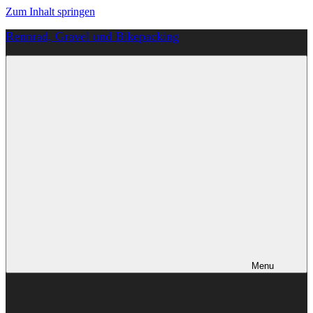
Zum Inhalt springen
Rennrad, Gravel und Bikepacking
Von
Anfang
an
richtig
Menu