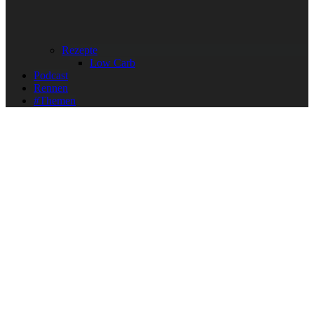
Rezepte
Low Carb
Podcast
Rennen
#Themen