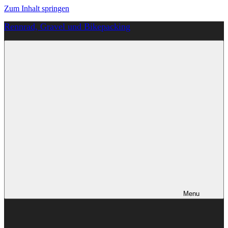
Zum Inhalt springen
Rennrad, Gravel und Bikepacking
Von
Anfang
an
richtig
Menu