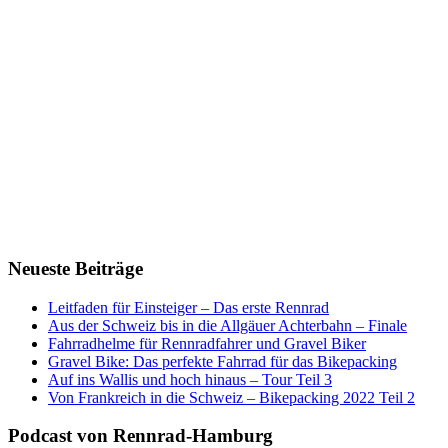
Neueste Beiträge
Leitfaden für Einsteiger – Das erste Rennrad
Aus der Schweiz bis in die Allgäuer Achterbahn – Finale
Fahrradhelme für Rennradfahrer und Gravel Biker
Gravel Bike: Das perfekte Fahrrad für das Bikepacking
Auf ins Wallis und hoch hinaus – Tour Teil 3
Von Frankreich in die Schweiz – Bikepacking 2022 Teil 2
Podcast von Rennrad-Hamburg