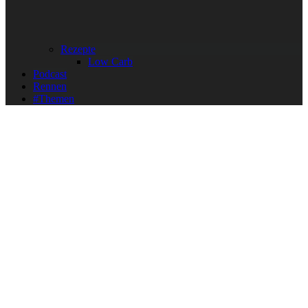
Rezepte
Low Carb
Podcast
Rennen
#Themen