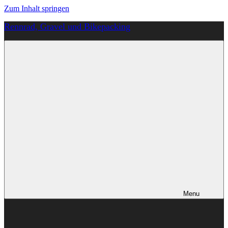
Zum Inhalt springen
Rennrad, Gravel und Bikepacking
Von
Anfang
an
richtig
Menu