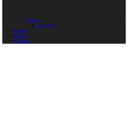
Rezepte
Low Carb
Podcast
Rennen
#Themen