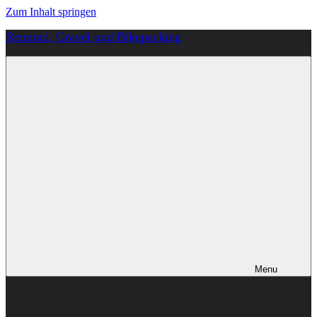
Zum Inhalt springen
Rennrad, Gravel und Bikepacking
Von
Anfang
an
richtig
Menu