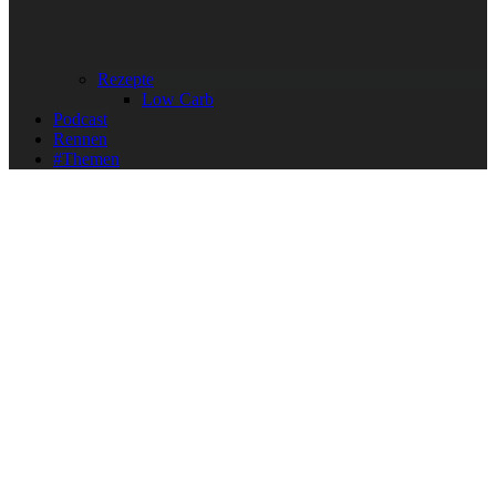
Rezepte
Low Carb
Podcast
Rennen
#Themen