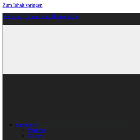
Zum Inhalt springen
Rennrad, Gravel und Bikepacking
Von
Anfang
an
richtig
Equipment
Werkstatt
Gadgets