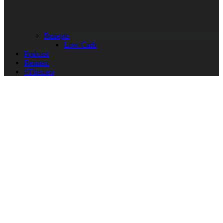
Rezepte
Low Carb
Podcast
Rennen
#Themen