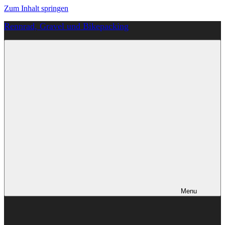
Zum Inhalt springen
Rennrad, Gravel und Bikepacking
Von
Anfang
an
richtig
Menu