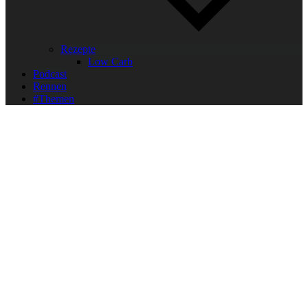
Rezepte
Low Carb
Podcast
Rennen
#Themen