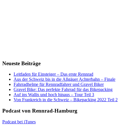
Neueste Beiträge
Leitfaden für Einsteiger – Das erste Rennrad
Aus der Schweiz bis in die Allgäuer Achterbahn – Finale
Fahrradhelme für Rennradfahrer und Gravel Biker
Gravel Bike: Das perfekte Fahrrad für das Bikepacking
Auf ins Wallis und hoch hinaus – Tour Teil 3
Von Frankreich in die Schweiz – Bikepacking 2022 Teil 2
Podcast von Rennrad-Hamburg
Podcast bei iTunes