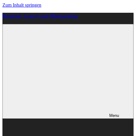
Zum Inhalt springen
Rennrad, Gravel und Bikepacking
Von
Anfang
an
richtig
Menu