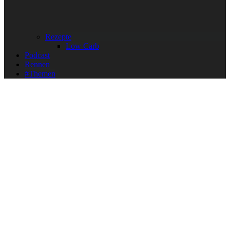
Rezepte
Low Carb
Podcast
Rennen
#Themen