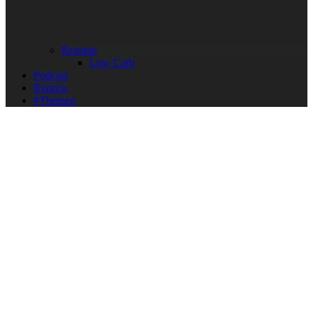
Rezepte
Low Carb
Podcast
Rennen
#Themen