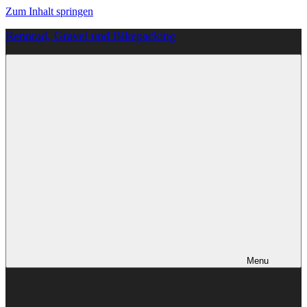
Zum Inhalt springen
Rennrad, Gravel und Bikepacking
Von
Anfang
an
richtig
Menu