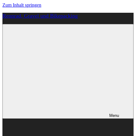
Zum Inhalt springen
Rennrad, Gravel und Bikepacking
Von
Anfang
an
richtig
Menu