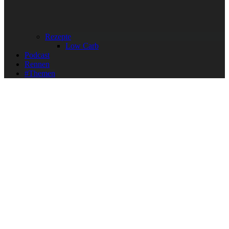
Rezepte
Low Carb
Podcast
Rennen
#Themen