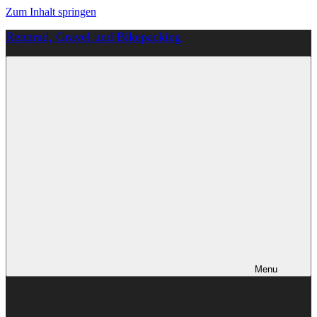
Zum Inhalt springen
Rennrad, Gravel und Bikepacking
Von
Anfang
an
richtig
Menu