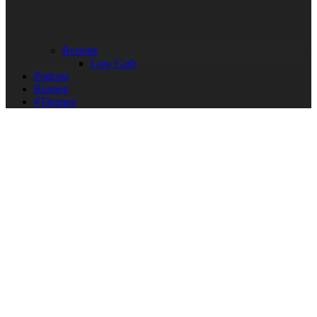
Rezepte
Low Carb
Podcast
Rennen
#Themen