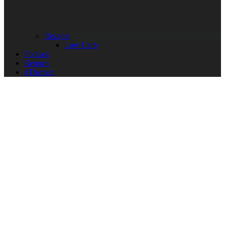
Rezepte
Low Carb
Podcast
Rennen
#Themen