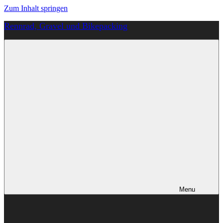
Zum Inhalt springen
Rennrad, Gravel und Bikepacking
Von
Anfang
an
richtig
Menu