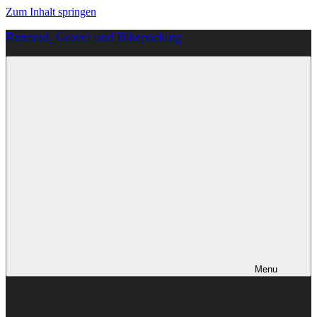
Zum Inhalt springen
Rennrad, Gravel und Bikepacking
Von
Anfang
an
richtig
Menu