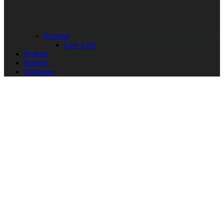
Rezepte
Low Carb
Podcast
Rennen
#Themen