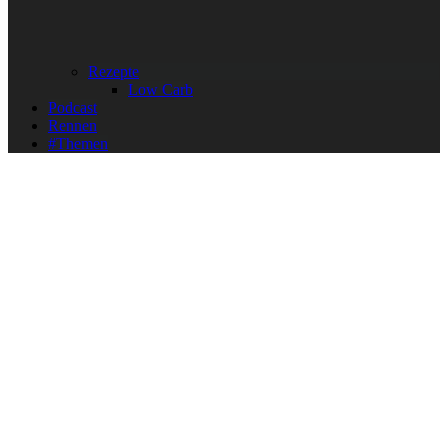
Rezepte
Low Carb
Podcast
Rennen
#Themen