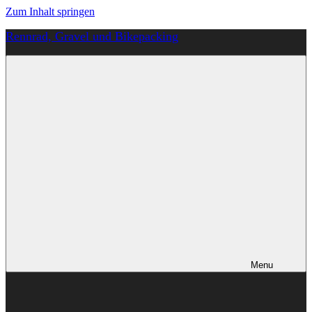
Zum Inhalt springen
Rennrad, Gravel und Bikepacking
Von
Anfang
an
richtig
Menu