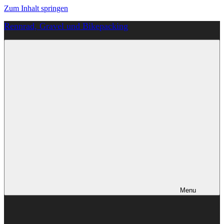
Zum Inhalt springen
Rennrad, Gravel und Bikepacking
Von
Anfang
an
richtig
Menu