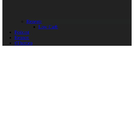
Rezepte
Low Carb
Podcast
Rennen
#Themen