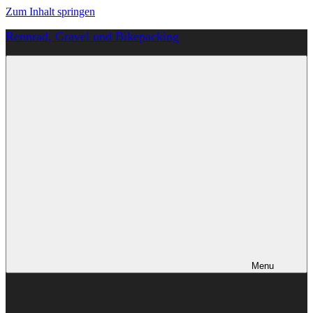
Zum Inhalt springen
Rennrad, Gravel und Bikepacking
Von
Anfang
an
richtig
Menu