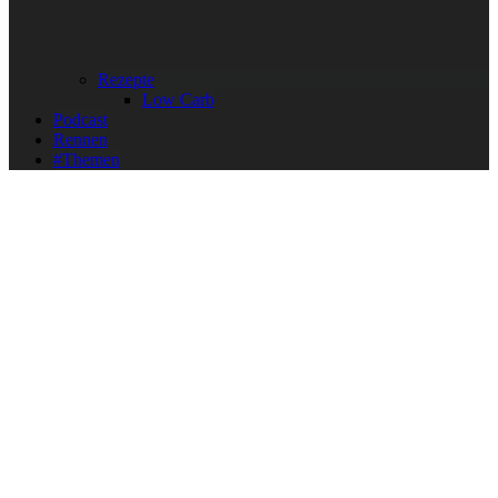
Rezepte
Low Carb
Podcast
Rennen
#Themen