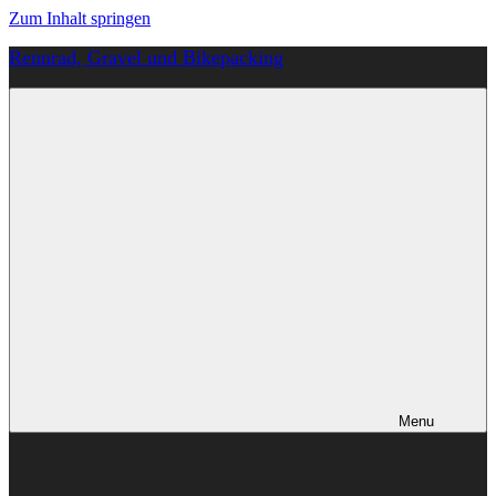
Zum Inhalt springen
Rennrad, Gravel und Bikepacking
Von
Anfang
an
richtig
Menu