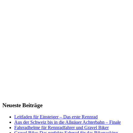
Neueste Beiträge
Leitfaden für Einsteiger – Das erste Rennrad
Aus der Schweiz bis in die Allgäuer Achterbahn – Finale
Fahrradhelme für Rennradfahrer und Gravel Biker
Gravel Bike: Das perfekte Fahrrad für das Bikepacking