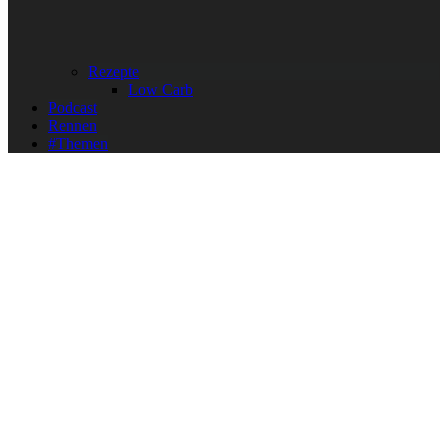
Rezepte
Low Carb
Podcast
Rennen
#Themen