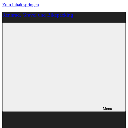
Zum Inhalt springen
Rennrad, Gravel und Bikepacking
Von
Anfang
an
richtig
Menu