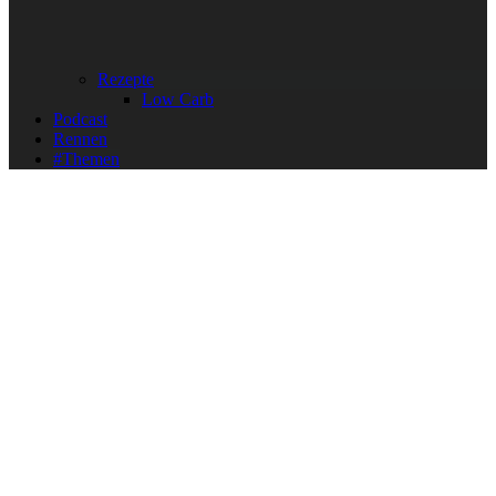
Rezepte
Low Carb
Podcast
Rennen
#Themen