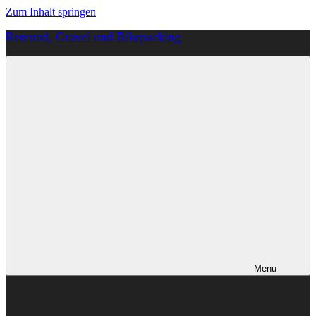
Zum Inhalt springen
Rennrad, Gravel und Bikepacking
Von
Anfang
an
richtig
Menu