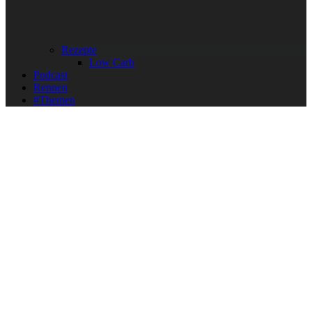
Rezepte
Low Carb
Podcast
Rennen
#Themen